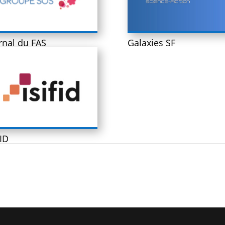
Galaxies SF
rnal du FAS
FID