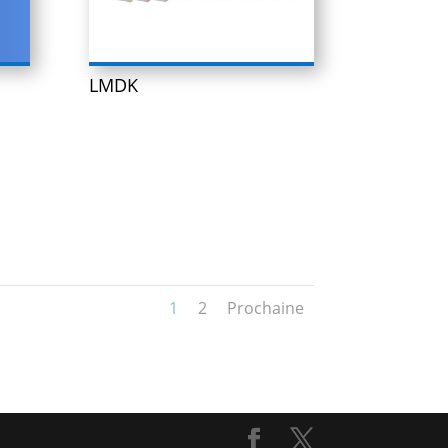
LMDK
1
2
Prochaine