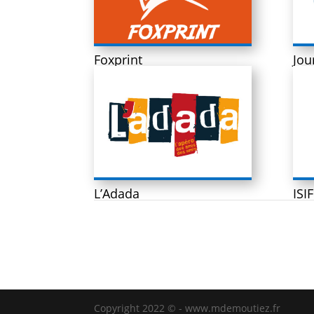
Foxprint
Jou
L’Adada
ISI
Copyright 2022 © - www.mdemoutiez.fr