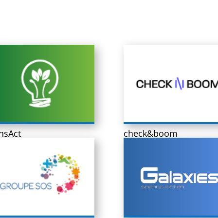
nsAct
check&boom